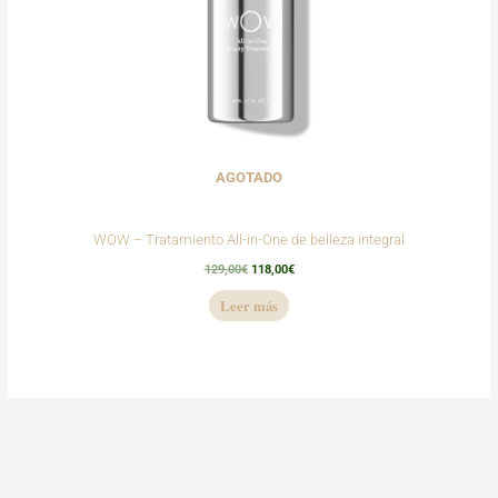
AGOTADO
WOW – Tratamiento All-in-One de belleza integral
129,00
€
118,00
€
Leer más