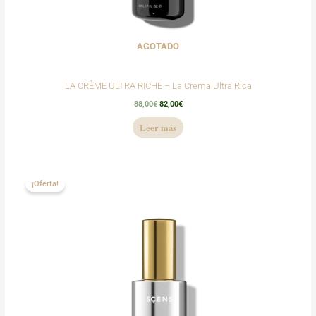
AGOTADO
LA CRÈME ULTRA RICHE – La Crema Ultra Rica
88,00
€
82,00
€
Leer más
El
El
precio
precio
¡Oferta!
original
actual
era:
es:
129,00€.
118,00€.