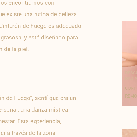
 nos encontramos con
ue existe una rutina de belleza
l Cinturón de Fuego es adecuado
 grasosa, y está diseñado para
n de la piel.
DESC
RADI
CORP
REMO
ón de Fuego”, sentí que era un
rsonal, una danza mística
estar. Esta experiencia,
er a través de la zona