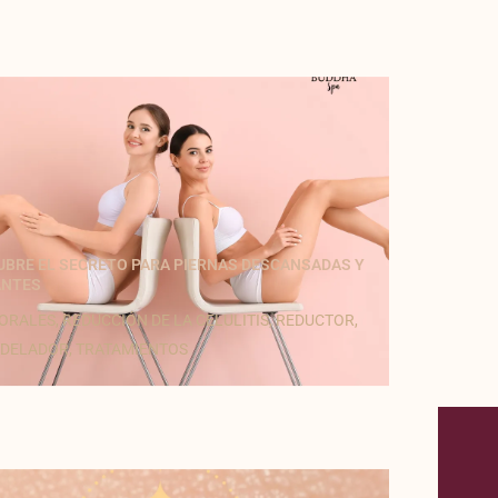
UBRE EL SECRETO PARA PIERNAS DESCANSADAS Y
ANTES
ORALES
,
REDUCCIÓN DE LA CELULITIS
,
REDUCTOR
,
DELADOR
,
TRATAMIENTOS