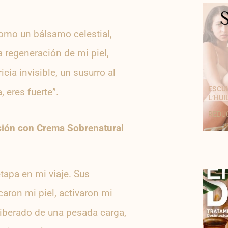
Como un bálsamo celestial,
a regeneración de mi piel,
cia invisible, un susurro al
ESCUL
 eres fuerte”.
L’HUI
REDUC
ación con
Crema Sobrenatural
tapa en mi viaje. Sus
caron mi piel, activaron mi
liberado de una pesada carga,