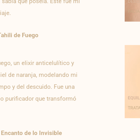
 sabía que poseía. Este fue mi
DESC
FACIA
iaje.
Tahili de Fuego
o, un elixir anticelulítico y
piel de naranja, modelando mi
empo y del descuido. Fue una
ego purificador que transformó
EQUIL
TRAT
n
Encanto de lo Invisible