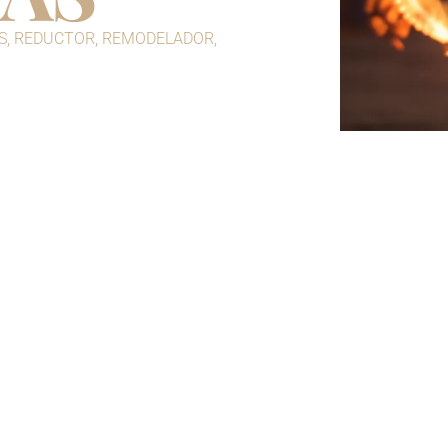
S
,
REDUCTOR
,
REMODELADOR
,