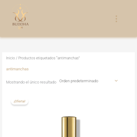
Ir
al
contenido
Inicio
/ Productos etiquetados “antimanchas”
antimanchas
Mostrando el único resultado
El
El
precio
precio
¡Oferta!
original
actual
era:
es:
129,00€.
118,00€.