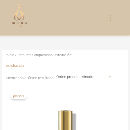
Ir
al
contenido
Inicio
/ Productos etiquetados “exfoliación”
exfoliación
Mostrando el único resultado
El
El
precio
precio
¡Oferta!
original
actual
era:
es:
129,00€.
118,00€.