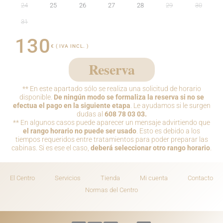
24
25
26
27
28
29
30
31
130
€ ( IVA INCL. )
Reserva
** En este apartado sólo se realiza una solicitud de horario
disponible.
De ningún modo se formaliza la reserva si no se
efectua el pago en la siguiente etapa
. Le ayudamos si le surgen
dudas al
608 78 03 03.
** En algunos casos puede aparecer un mensaje advirtiendo que
el rango horario no puede ser usado
. Esto es debido a los
tiempos requeridos entre tratamientos para poder preparar las
cabinas. Si es ese el caso,
deberá seleccionar otro rango horario
.
El Centro
Servicios
Tienda
Mi cuenta
Contacto
Normas del Centro