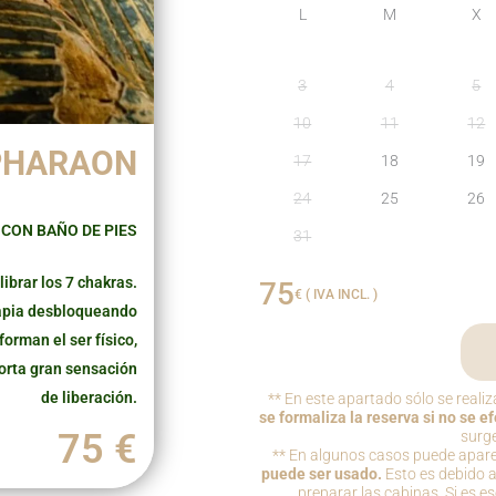
L
M
X
3
4
5
10
11
12
PHARAON
17
18
19
24
25
26
CON BAÑO DE PIES
31
ibrar los 7 chakras.
75
€ ( IVA INCL. )
apia desbloqueando
orman el ser físico,
porta gran sensación
de liberación.
** En este apartado sólo se realiz
se formaliza la reserva si no se e
75 €
surg
** En algunos casos puede apar
puede ser usado.
Esto es debido a
preparar las cabinas. Si es es