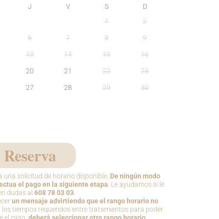
J
V
S
D
1
2
6
7
8
9
13
14
15
16
20
21
22
23
27
28
29
30
Reserva
a una solicitud de horario disponible.
De ningún modo
fectua el pago en la siguiente etapa
. Le ayudamos si le
en dudas al
608 78 03 03
.
ecer
un mensaje advirtiendo que el rango horario no
 los tiempos requeridos entre tratamientos para poder
e el caso,
deberá seleccionar otro rango horario.