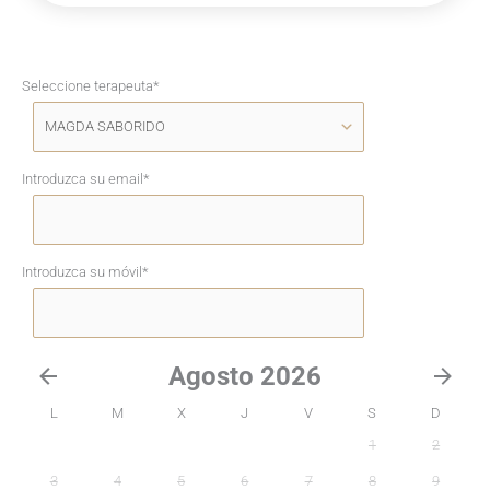
Seleccione terapeuta
*
Introduzca su email
*
Introduzca su móvil
*
Agosto 2026
L
M
X
J
V
S
D
1
2
3
4
5
6
7
8
9