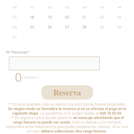
10
11
12
13
14
15
16
17
18
19
20
21
22
23
24
25
26
27
28
29
30
31
Nº Personas
*
0
€ ( IVA INCL. )
Reserva
** En este apartado sólo se realiza una solicitud de horario disponible.
De ningún modo se formaliza la reserva si no se efectua el pago en la
siguiente etapa
. Le ayudamos si le surgen dudas al
608 78 03 03
.
** En algunos casos puede aparecer
un mensaje advirtiendo que el
rango horario no puede ser usado.
Esto es debido a los tiempos
requeridos entre tratamientos para poder preparar las cabinas. Si es ese
el caso,
deberá seleccionar otro rango horario.