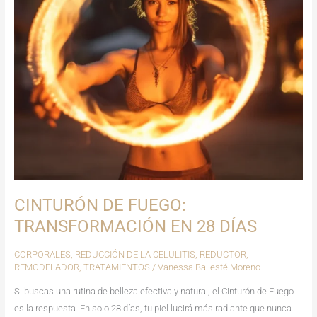
DÍAS
CINTURÓN DE FUEGO:
TRANSFORMACIÓN EN 28 DÍAS
CORPORALES
,
REDUCCIÓN DE LA CELULITIS
,
REDUCTOR
,
REMODELADOR
,
TRATAMIENTOS
/
Vanessa Ballesté Moreno
Si buscas una rutina de belleza efectiva y natural, el Cinturón de Fuego
es la respuesta. En solo 28 días, tu piel lucirá más radiante que nunca.