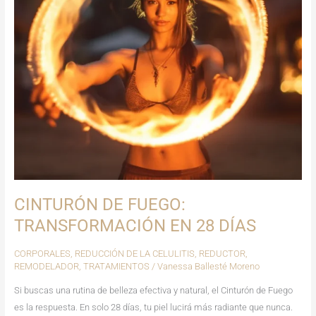
DÍAS
CINTURÓN DE FUEGO:
TRANSFORMACIÓN EN 28 DÍAS
CORPORALES
,
REDUCCIÓN DE LA CELULITIS
,
REDUCTOR
,
REMODELADOR
,
TRATAMIENTOS
/
Vanessa Ballesté Moreno
Si buscas una rutina de belleza efectiva y natural, el Cinturón de Fuego
es la respuesta. En solo 28 días, tu piel lucirá más radiante que nunca.